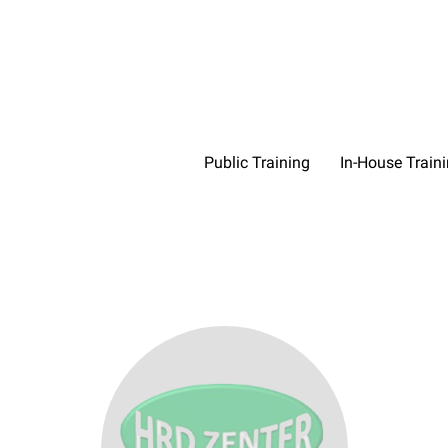
Public Training
In-House Train