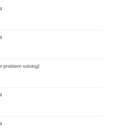
ง
ง
or problem solving)
ง
ง