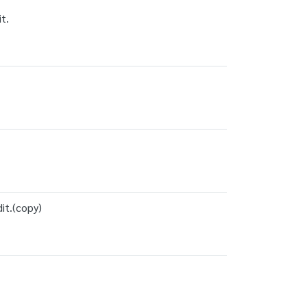
t.
it.(copy)