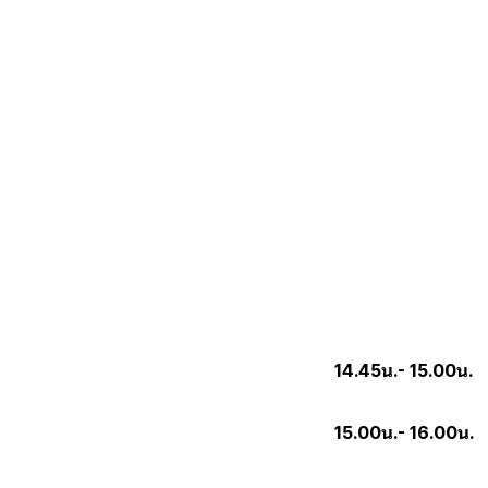
กลยุทธ์การเจ
กุญแจข
เราเห็นอ
การเจรจาต่อ
อำนาจใ
แบบทดสอบ ป
ทางเลือกที่จะน
แบบทดสอบ ประ
14.45น.- 15.00น.
15.00น.- 16.00น.
เ
การเตรียมพ