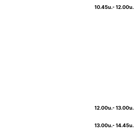
10.45น.- 12.00น.
บ
การเตรีย
ลักษณะของเสียง
คำพูด แล
พฤติกรรมลูกห
1. ลูกค้าขอเล
2. ลูกค้าชอบมี
3. โกรธง่
12.00น.- 13.00น.
13.00น.- 14.45น.
R