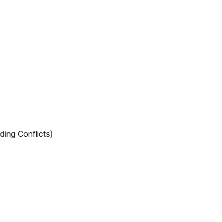
ง
g Conflicts)