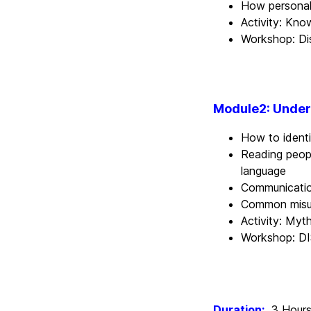
How personal
Activity: Kno
Workshop: Di
Module2: Under
How to ident
Reading peopl
language
Communicatio
Common misun
Activity: Myt
Workshop: DI
Duration:
3 Hour