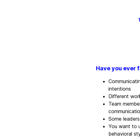
Have you ever f
Communicatin
intentions
Different work
Team members
communicati
Some leaders 
You want to u
behavioral sty