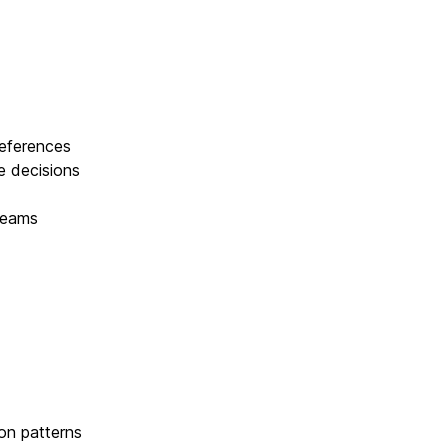
references
e decisions
 teams
on patterns