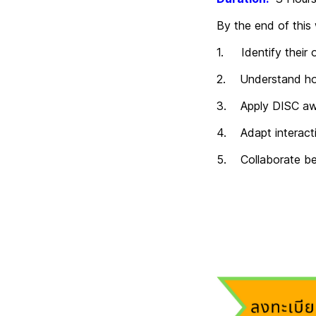
By the end of this 
1. Identify their 
2. Understand how
3. Apply DISC awar
4. Adapt interactio
5. Collaborate bett