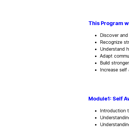
This Program wi
Discover and 
Recognize str
Understand ho
Adapt communi
Build stronge
Increase self
Module1: Self 
Introduction
Understandin
Understanding