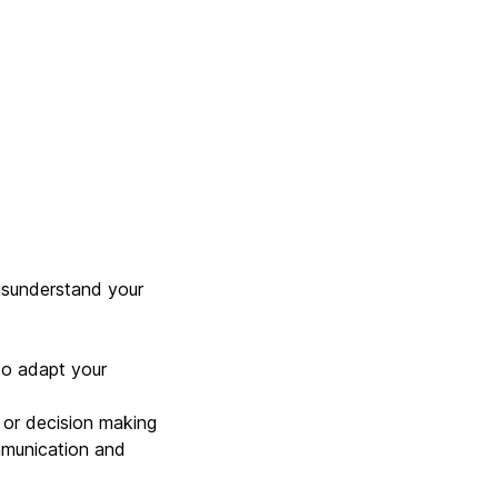
s
isunderstand your
to adapt your
 or decision making
mmunication and