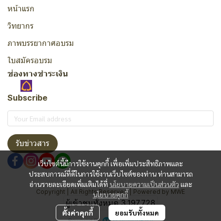
หน้าแรก
วิทยากร
ภาพบรรยากาศอบรม
ใบสมัครอบรม
ช่องทางชำระเงิน
Subscribe
รับข่าวสาร
เว็บไซต์นี้มีการใช้งานคุกกี้ เพื่อเพิ่มประสิทธิภาพและ
ประสบการณ์ที่ดีในการใช้งานเว็บไซต์ของท่าน ท่านสามารถ
อ่านรายละเอียดเพิ่มเติมได้ที่
นโยบายความเป็นส่วนตัว
และ
Copyright | All Rights Reserved | Powered by MWE
นโยบายคุกกี้
ผู้เข้าชมทั้งหมด
3,197,728
ตั้งค่าคุกกี้
ยอมรับทั้งหมด
Powered By
MakeWebEasy