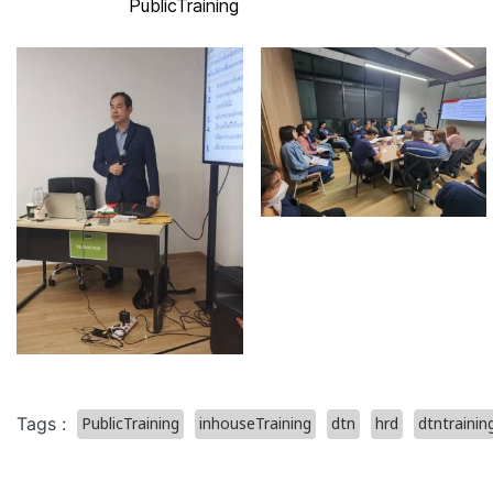
PublicTraining
PublicTraining
inhouseTraining
dtn
hrd
dtntrainin
Tags :