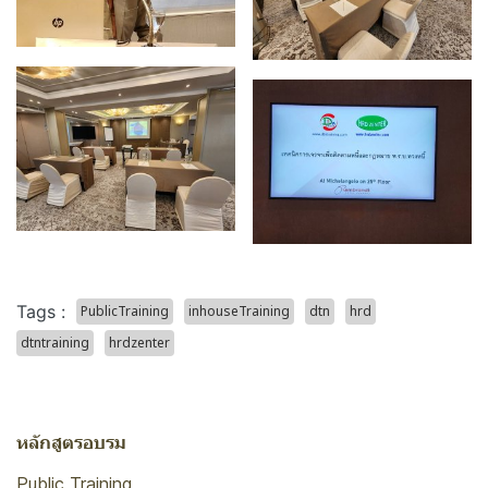
Tags :
PublicTraining
inhouseTraining
dtn
hrd
dtntraining
hrdzenter
หลักสูตรอบรม
Public Training