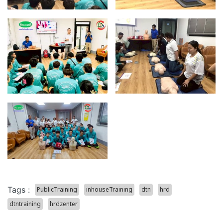
Tags :
PublicTraining
inhouseTraining
dtn
hrd
dtntraining
hrdzenter