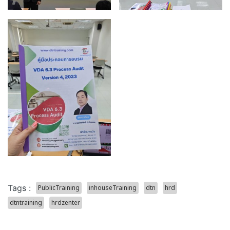
Tags :
PublicTraining
inhouseTraining
dtn
hrd
dtntraining
hrdzenter