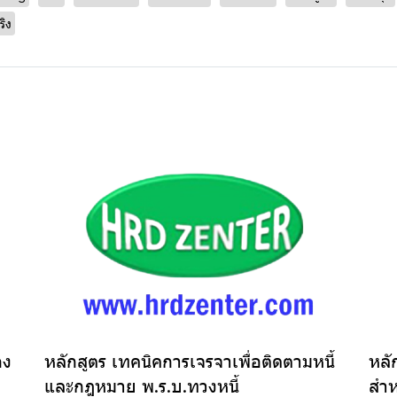
ริง
อง
หลักสูตร เทคนิคการเจรจาเพื่อติดตามหนี้
หลั
และกฎหมาย พ.ร.บ.ทวงหนี้
สำห