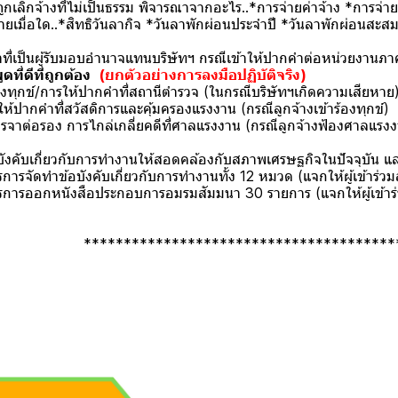
ูกเลิกจ้างที่ไม่เป็นธรรม พิจารณาจากอะไร..*การจ่ายค่าจ้าง *การจ่
่ายเมื่อใด..*สิทธิวันลากิจ *วันลาพักผ่อนประจำปี *วันลาพักผ่อนสะสมไ
าที่เป็นผู้รับมอบอำนาจแทนบริษัทฯ กรณีเข้าให้ปากคำต่อหน่วยงานภา
ที่ดีที่ถูกต้อง
(ยกตัวอย่างการลงมือปฏิบัติจริง)
องทุกข์/การให้ปากคำที่สถานีตำรวจ (ในกรณีบริษัทฯเกิดความเสียหาย
ห้ปากคำที่สวัสดิการและคุ้มครองแรงงาน (กรณีลูกจ้างเข้าร้องทุกข์)
จรจาต่อรอง การไกล่เกลี่ยคดีที่ศาลแรงงาน (กรณีลูกจ้างฟ้องศาลแรง
ังคับเกี่ยวกับการทำงานให้สอดคล้องกับสภาพเศรษฐกิจในปัจจุบัน
รจัดทำข้อบังคับเกี่ยวกับการทำงานทั้ง 12 หมวด (แจกให้ผู้เข้าร่วมส
ารออกหนังสือประกอบการอมรมสัมมนา 30 รายการ (แจกให้ผู้เข้าร่
****************************