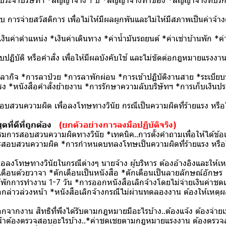
ระจำบริษัทฯ *สัญญาจ้าง 1 ปี *สัญญาจ้างทำของ *สัญญาจ้างที่ปรึ
 การจ่ายสวัสดิการ เพื่อไม่ให้มีผลผูกพันและไม่ให้มีสภาพเป็นค่า
งินค่าตำแหน่ง *เงินค่าเดินทาง *ค่าน้ำมันรถยนต์ *ค่าเช่าบ้านพัก *
ปฏิบัติ หรือคำสั่ง เพื่อให้มีผลบังคับใช้ และไม่ขัดต่อกฎหมายแรงง
ารลากิจ *การลาป่วย *การลาพักผ่อน *การเข้าปฏิบัติงานสาย *ระเบีย
แรง *หนังสือคำสั่งย้ายงาน *การรักษาความลับบริษัทฯ *การเก็บเงิน
บสวนความผิด เพื่อลงโทษทางวินัย กรณีเป็นความผิดที่ร้ายแ
ที่ดีที่ถูกต้อง
(ยกตัวอย่างการลงมือปฏิบัติจริง)
รมการสอบสวนความผิดทางวินัย *เทคนิค..การตั้งคำถามเพื่อให้ได้ข้อเ
รสอบสวนความผิด *การกำหนดบทลงโทษเป็นความผิดที่ร้ายแรง หรือไ
ลงโทษทางวินัยในกรณีต่างๆ นายจ้าง ผู้บริหาร ต้องอ้างอิงและให้เห
ตือนด้วยวาจา *ตักเตือนเป็นหนังสือ *ตักเตือนเป็นลายลักษณ์อักษร
ให้พักการทำงาน 1-7 วัน *การออกหนังสือเลิกจ้างโดยไม่จ่ายเงินค่าชด
กล่าวล่วงหน้า *หนังสือเลิกจ้างกรณีไม่ผ่านทดลองงาน ต้องให้เหตุ
อกจากงาน สิทธิที่พึงได้รับตามกฎหมายมีอะไรบ้าง..ต้องแจ้ง ต้องจ่ายเม
น้าต้องตรวจสอบอะไรบ้าง..*ค่าชดเชยตามกฎหมายแรงงาน ต้องตรวจส