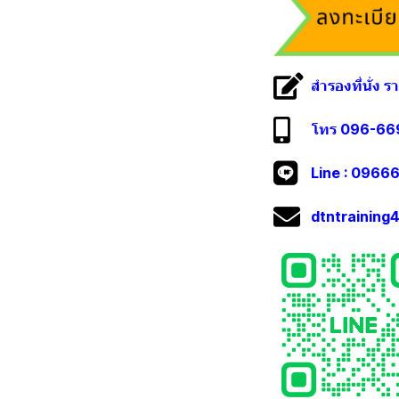
สำรองที่นั่ง 
โทร 096-669
Line :
09666
dtntrainin