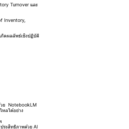
ntory Turnover และ
f Inventory,
ิดผลลัพธ์เชิงปฏิบัติ
ารด้วย NotebookLM
รไหลได้อย่าง
พ
ประสิทธิภาพด้วย AI