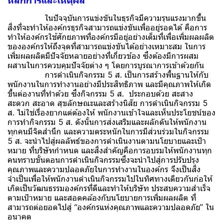
หลักการและเหตุผล
ในปัจจุบันการแข่งขันในธุรกิจมีความรุนแรงมากขึ้น
สิ่งที่จะทำให้องค์กรธุรกิจสามารถแข่งขันเพื่ออยู่รอดได้ คือการ
ทำให้องค์กรใช้ศักยภาพที่องค์กรมีอยู่อย่างเต็มที่เพื่อเพิ่มผลผลิต
ขององค์กรให้ถึงจุดที่สามารถแข่งขันได้อย่างเหมาะสม ในการ
เพิ่มผลผลิตมีปัจจัยหลายอย่างที่เกี่ยวข้อง ซึ่งต้องมีการผสม
ผสานในการควบคุมปัจจัยต่าง ๆ โดยการบูรณาการเข้าด้วยกัน
การดำเนินกิจกรรม 5 ส. เป็นการสร้างพื้นฐานให้กับ
พนักงานในการทำงานอย่างมีประสิทธิภาพ และมีคุณภาพให้เกิด
ขึ้นต่องานที่ทำด้วย ซึ่งกิจกรรม 5 ส. ประกอบด้วย สะสาง
สะดวก สะอาด สุขลักษณะและสร้างนิสัย การดำเนินกิจกรรม 5
ส. ไม่ใช่เรื่องยากแต่ต้องให้ พนักงานเข้าใจและเห็นประโยชน์ของ
การทำกิจกรรม 5 ส. ดังนั้นการส่งเสริมและผลักดันให้พนักงาน
ทุกคนมีจิตสำนึก และความตระหนักในการมีส่วนร่วมในกิจกรรม
5 ส. จะนำไปสู่ผลลัพธ์ของการดำเนินงานตามนโยบายและเป้า
หมาย ที่บริษัทกำหนด และสิ่งสำคัญคือการอบรมให้พนักงานทุก
คนทราบขั้นตอนการดำเนินกิจกรรมซึ่งจะนำไปสู่การปรับปรุง
คุณภาพและความปลอดภัยในการทำงานในองค์กร จึงเป็นสิ่ง
จำเป็นเพื่อให้พนักงานดำเนินกิจกรรมไปในทิศทางเดียวกันก่อให้
เกิดเป็นวัฒนธรรมองค์กรที่ดีและทำให้บริษัท ประสบความสำเร็จ
ตามเป้าหมาย และสอดคล้องกับนโยบายการเพิ่มผลผลิต ที่
สามารถต่อยอดไปสู่ “องค์กรแห่งคุณภาพและความปลอดภัย” ใน
อนาคต