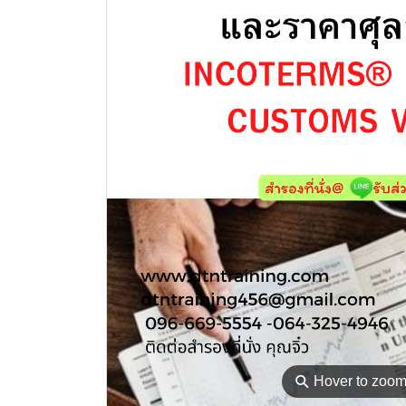
⚲
Hover to zoo