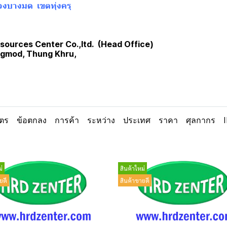
วงบางมด เขตทุ่งครุ
ources Center Co.,ltd. (Head Office)
angmod, Thung Khru,
ูตร
ข้อตกลง
การค้า
ระหว่าง
ประเทศ
ราคา
ศุลกากร
่
สินค้าใหม่
ยดี
สินค้าขายดี