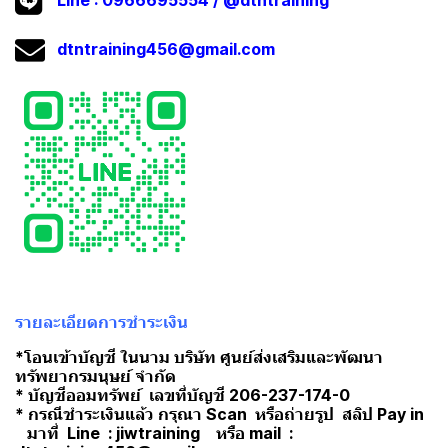
Line :
0966695554
/
@dtntraining
dtntraining456@gmail.com
รายละเอียดการชำระเงิน
*โอนเข้าบัญชี ในนาม บริษัท ศูนย์ส่งเสริมและพัฒนา
ทรัพยากรมนุษย์ จำกัด
* บัญชีออมทรัพย์ เลขที่บัญชี 206-237-174-0
* กรณีชำระเงินแล้ว กรุณา Scan หรือถ่ายรูป สลิป Pay in
มาที่ Line : jiwtraining หรือ mail :