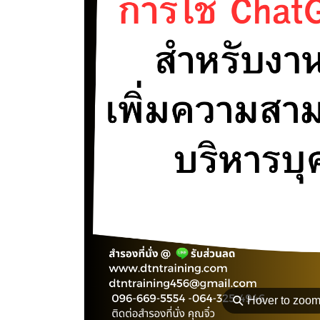
⚲
Hover to zoo