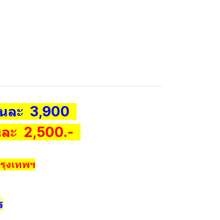
านละ 3,900
นละ 2,500.-
รุงเทพฯ
ร