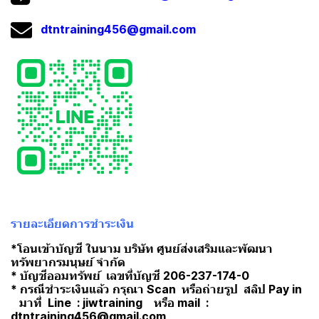
dtntraining456@gmail.com
รายละเอียดการชำระเงิน
*โอนเข้าบัญชี ในนาม บริษัท ศูนย์ส่งเสริมและพัฒนา
ทรัพยากรมนุษย์ จำกัด
* บัญชีออมทรัพย์ เลขที่บัญชี 206-237-174-0
* กรณีชำระเงินแล้ว กรุณา Scan หรือถ่ายรูป สลิป Pay in
มาที่ Line : jiwtraining หรือ mail :
dtntraining456@gmail.com