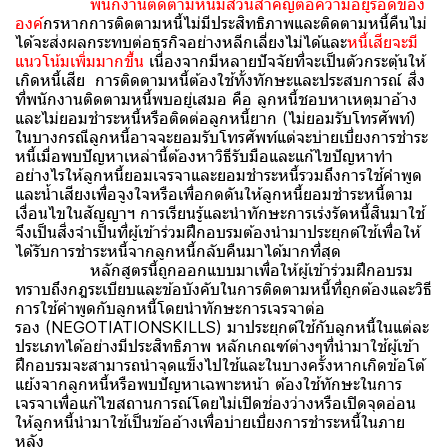
พนักงานติดตามหนี้มีส่วนสำคัญต่อความอยู่รอดของ
องค์
กรหากการติดตามหนี้ไม่มีประสิทธิภาพและติดตามหนี้คืนไม่
ได้จะส่งผลกระทบต่อธุรกิจอย่างหลีกเลี่ยงไม่ได้และ
หนี้เสียจะมี
แนวโน้มเพิ่มมากขึ้น
เนื่องจากมีหลายปัจจัยที่จะเป็นตัวกระตุ้นให้
เกิดหนี้เสีย การติดตามหนี้ต้องใช้ทั้งทักษะและประสบการณ์ สิ่ง
ที่พนักงานติดตามหนี้พบอยู่เสมอ คือ ลูกหนี้ชอบหาเหตุมาอ้าง
และไม่ยอมชำระหนี้หรือติดต่อลูกหนี้ยาก (ไม่ยอมรับโทรศัพท์)
ในบางกรณีลูกหนี้อาจจะยอมรับโทรศัพท์แต่จะบ่ายเบี่ยงการชำระ
หนี้เมื่อพบปัญหาเหล่านี้ต้องหาวิธีรับมือและแก้ไขปัญหาทำ
อย่างไรให้ลูกหนี้ยอมเจรจาและยอมชำระหนี้รวมถึงการใช้คำพูด
และน้ำเสียงเพื่อจูงใจหรือเพื่อกดดันให้ลูกหนี้ยอมชำระหนี้ตาม
เงื่อนไขในสัญญาฯ การเรียนรู้และนำทักษะการเร่งรัดหนี้สินมาใช้
จึงเป็นสิ่งจำเป็นที่ผู้เข้าร่วมฝึกอบรมต้องนำมาประยุกต์ใช้เพื่อให้
ได้รับการชำระหนี้จากลูกหนี้กลับคืนมาได้มากที่สุด
หลักสูตรนี้ถูกออกแบบมาเพื่อให้ผู้เข้าร่วมฝึกอบรม
ทราบถึงกฎระเบียบและข้อบังคับในการติดตามหนี้ที่ถูกต้องและวิธี
การใช้คำพูดกับลูกหนี้โดยนำทักษะการเจรจาต่อ
รอง (NEGOTIATIONSKILLS) มาประยุกต์ใช้กับลูกหนี้ในแต่ละ
ประเภทได้อย่างมีประสิทธิภาพ หลักเกณฑ์ต่างๆที่นำมาใช้ผู้เข้า
ฝึกอบรมจะสามารถนำจุดแข็งไปใช้และในบางครั้งหากเกิดข้อโต้
แย้งจากลูกหนี้หรือพบปัญหาเฉพาะหน้า ต้องใช้ทักษะในการ
เจรจาเพื่อแก้ไขสถานการณ์โดยไม่เปิดช่องว่างหรือเปิดจุดอ่อน
ให้ลูกหนี้นำมาใช้เป็นข้ออ้างเพื่อบ่ายเบี่ยงการชำระหนี้ในภาย
หลัง