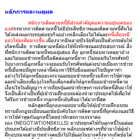
หลักการและเหตุผล
พนักงานติดตามหนี้มีส่วนสำคัญต่อความอยู่รอดของ
องค์
กรหากการติดตามหนี้ไม่มีประสิทธิภาพและติดตามหนี้คืนไม่
ได้จะส่งผลกระทบต่อธุรกิจอย่างหลีกเลี่ยงไม่ได้และ
หนี้เสียจะมี
แนวโน้มเพิ่มมากขึ้น
เนื่องจากมีหลายปัจจัยที่จะเป็นตัวกระตุ้นให้
เกิดหนี้เสีย การติดตามหนี้ต้องใช้ทั้งทักษะและประสบการณ์ สิ่ง
ที่พนักงานติดตามหนี้พบอยู่เสมอ คือ ลูกหนี้ชอบหาเหตุมาอ้าง
และไม่ยอมชำระหนี้หรือติดต่อลูกหนี้ยาก (ไม่ยอมรับโทรศัพท์)
ในบางกรณีลูกหนี้อาจจะยอมรับโทรศัพท์แต่จะบ่ายเบี่ยงการชำระ
หนี้เมื่อพบปัญหาเหล่านี้ต้องหาวิธีรับมือและแก้ไขปัญหาทำ
อย่างไรให้ลูกหนี้ยอมเจรจาและยอมชำระหนี้รวมถึงการใช้คำพูด
และน้ำเสียงเพื่อจูงใจหรือเพื่อกดดันให้ลูกหนี้ยอมชำระหนี้ตาม
เงื่อนไขในสัญญาฯ การเรียนรู้และนำทักษะการเร่งรัดหนี้สินมาใช้
จึงเป็นสิ่งจำเป็นที่ผู้เข้าร่วมฝึกอบรมต้องนำมาประยุกต์ใช้เพื่อให้
ได้รับการชำระหนี้จากลูกหนี้กลับคืนมาได้มากที่สุด
หลักสูตรนี้ถูกออกแบบมาเพื่อให้ผู้เข้าร่วมฝึกอบรม
ทราบถึงกฎระเบียบและข้อบังคับในการติดตามหนี้ที่ถูกต้องและวิธี
การใช้คำพูดกับลูกหนี้โดยนำทักษะการเจรจาต่อ
รอง (NEGOTIATIONSKILLS) มาประยุกต์ใช้กับลูกหนี้ในแต่ละ
ประเภทได้อย่างมีประสิทธิภาพ หลักเกณฑ์ต่างๆที่นำมาใช้ผู้เข้า
ฝึกอบรมจะสามารถนำจุดแข็งไปใช้และในบางครั้งหากเกิดข้อโต้