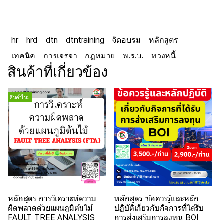
hr
hrd
dtn
dtntraining
จัดอบรม
หลักสูตร
เทคนิค
การเจรจา
กฎหมาย
พ.ร.บ.
ทวงหนี้
สินค้าที่เกี่ยวข้อง
สินค้าใหม่
หลักสูตร การวิเคราะห์ความ
หลักสูตร ข้อควรรู้และหลัก
ผิดพลาดด้วยแผนภูมิต้นไม้
ปฏิบัติเกี่ยวกับกิจการที่ได้รับ
FAULT TREE ANALYSIS
การส่งเสริมการลงทุน BOI