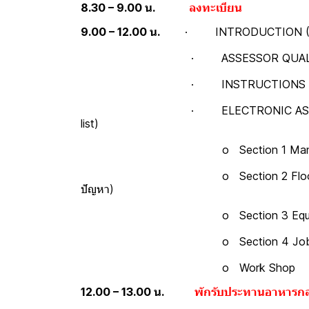
8.30 – 9.00 น.
ลงทะเบียน
9.00 – 12.00 น.
· INTRODUCTION (
· ASSESSOR QUALIFICATIONS (ค
· INSTRUCTIONS FOR COMPLETIN
· ELECTRONIC ASSEMBLY MANUFACT
list)
o Section 1 Management responsibil
o Section 2 Floor and Material Handlin
ปัญหา)
o Section 3 Equipment (อุปกร
o Section 4 Job Audit (การทำ 
o Work Shop
12.00 – 13.00 น.
พักรับประทานอาหารกล