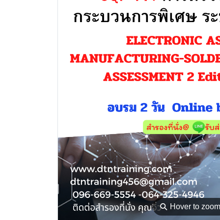
⚲
Hover to zoo