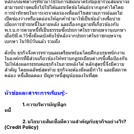
หลักเกณฑ์ต่างๆที่นำมาใช้ในการสัมมนาครั้งนี้ผู้เข้าร่วมสัมมนาจะ
สามารถนำจุดแข็งไปใช้ได้และขจัดข้อโต้แย้งจากลูกค้าได้โดย
การนำทักษะในการเจรจาต่อรองเพื่อแก้ไขสถาณการณ์และไม่
เปิดช่องว่างหรือจุดอ่อนให้ลูกค้านำมาใช้เป็นข้ออ้างเพื่อบ่าย
เบี่ยงการชำระหนี้ในภายหลัง และเรื่องกฏมายที่เกี่ยวข้องกับ
พ.ร.บ.การตามหนี้ที่เป็นธรรรมซึ่งประกาศในราชกฤษจานุเบกษา
เมื่อ6มี.ค.15ซึ่งมีผลบังคับใช้หลังจากประกาศในราชกฤษจานุ
เบกษา ใน180วันแล้ว รวมถึง
ดังนั้น ธุรกิจจึงควรทราบและเตรียมพร้อมโดยฝึกอบรมพนักงาน
ในองค์กรที่มีส่วนเกี่ยวข้องให้ทราบกฏระเบียบต่างๆนี้เพื่อป้องกัน
ไม่ให้ส่งผลกระทบต่อธุรกิจในภายหลังได้ หลักสูตรนี้จึงมีความ
สำคัญ โดยผลลัพธ์สุดท้าย ธุรกิจจะต้องมีผลมีกำไร และมีสภาพ
คล่อง หนี้เสียลดลง ปัญหาหนี้สูญน้อยลงในที่สุด
หัวข้อและสาระการเรียนรู้:-
1. การบริหารบัญชีลูก
หนี้
2. นโยบายสินเชื่อมีความสำคัญกับธุรกิจอย่างไร?
(Credit Policy)