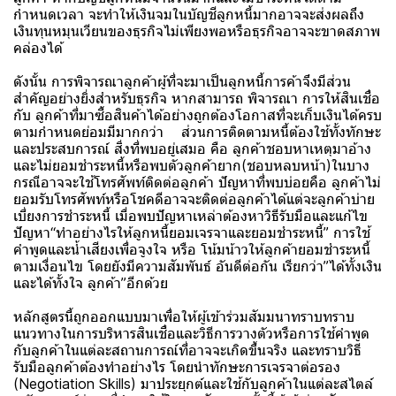
กำหนดเวลา จะทำให้เงินจมในบัญชีลูกหนี้มากอาจจะส่งผลถึง
เงินทุนหมุนเวียนของธุรกิจไม่เพียงพอหรือธุรกิจอาจจะขาดสภาพ
คล่องได้
ดังนั้น การพิจารณาลูกค้าผู้ที่จะมาเป็นลูกหนี้การค้าจึงมีส่วน
สำคัญอย่างยิ่งสำหรับธุรกิจ หากสามารถ พิจารณา การให้สินเชื่อ
กับ ลูกค้าที่มาซื้อสินค้าได้อย่างถูกต้องโอกาสที่จะเก็บเงินได้ครบ
ตามกำหนดย่อมมีมากกว่า ส่วนการติดตามหนี้ต้องใช้ทั้งทักษะ
และประสบการณ์ สิ่งที่พบอยู่เสมอ คือ ลูกค้าชอบหาเหตุมาอ้าง
และไม่ยอมชำระหนี้หรือพบตัวลูกค้ายาก(ชอบหลบหน้า)ในบาง
กรณีอาจจะใช้โทรศัพท์ติดต่อลูกค้า ปัญหาที่พบบ่อยคือ ลูกค้าไม่
ยอมรับโทรศัพท์หรือโชคดีอาจจะติดต่อลูกค้าได้แต่จะลูกค้าบ่าย
เบี่ยงการชำระหนี้ เมื่อพบปัญหาเหล่าต้องหาวิธีรับมือและแก้ไข
ปัญหา“ทำอย่างไรให้ลูกหนี้ยอมเจรจาและยอมชำระหนี้” การใช้
คำพูดและน้ำเสียงเพื่อจูงใจ หรือ โน้มน้าวให้ลูกค้ายอมชำระหนี้
ตามเงื่อนไข โดยยังมีความสัมพันธ์ อันดีต่อกัน เรียกว่า”ได้ทั้งเงิน
และได้ทั้งใจ ลูกค้า”อีกด้วย
หลักสูตรนี้ถูกออกแบบมาเพื่อให้ผู้เข้าร่วมสัมมนาทราบทราบ
แนวทางในการบริหารสินเชื่อและวิธีการวางตัวหรือการใช้คำพูด
กับลูกค้าในแต่ละสถานการณ์ที่อาจจะเกิดขึ้นจริง และทราบวิธี
รับมือลูกค้าต้องทำอย่างไร โดยนำทักษะการเจรจาต่อรอง
(Negotiation Skills) มาประยุกต์และใช้กับลูกค้าในแต่ละสไตล์