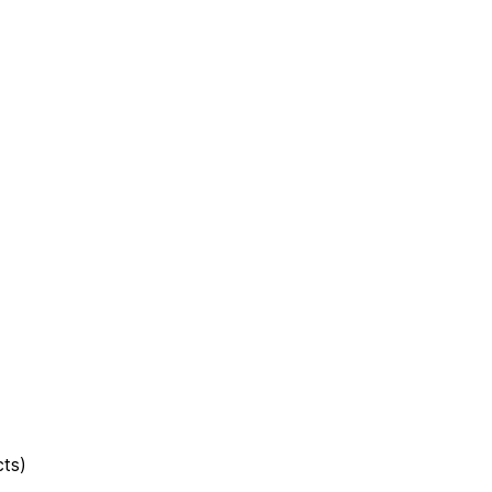
รชำระหนี้
ts)