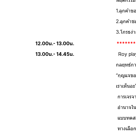
พฤติกรรมลูกหนี้ที่จ่ายเงิ
1.ลูกค้าขอเลื่อนการนัดจ่าย
2.ลูกค้าชอบมีข้ออ้าง 
3.โกรธง่าย - ใจ
12.00น.- 13.00น.
*******
13.00น.- 14.45น.
Roy play (แสดงบทบาทสม
กลยุทธ์การเจรจาหนี้ (De
“กุญแจของการฟ
เราเห็นอะไรจากกา
การเจรจาต่อรอง (ความหมา
อำนาจในการต่อ
แบบทดสอบ ประเมินตนเองเรื
ทางเลือกที่จะนำมาใช้แก้ไข “ควา