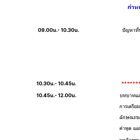
กำหน
09.00น.- 10.30น.
ปัญหาที่ทำให้ค
A. ขาดทักษะก
B. การควบคุมอารมย์
C. ขาดความเข้าใจใน
D.จับประเด็นลูกค
10.30น.- 10.45น.
******
10.45น.- 12.00น.
บทบาทและหน้าที่ & คุณ
การเตรียมพร้อมก่อนจะอ
ลักษณะของเสียงละวิธีพูด(จะทำให
คำพูด 