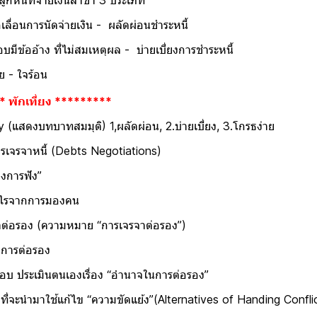
นล่าช้า 3 ประเภท
เงิน - ผลัดผ่อนชำระหนี้
ที่ไม่สมเหตุผล - บ่ายเบี่ยงกา
ร้อน
* พักเที่ยง *********
มุติ) 1,ผลัดผ่อน, 2.บ่ายเบี่ยง, 3.โกรธง่าย
bts Negotiations)
ัง”
รมองคน
ย “การเจรจาต่อรอง”)
รอง
่อง “อำนาจในการต่อรอง”
มขัดแย้ง”(Alternatives of Handing Conflic