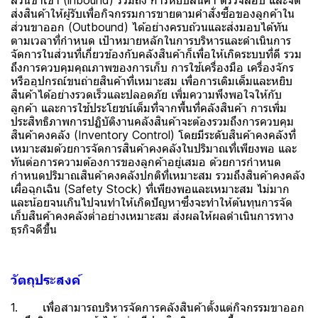
ส่วนขาเข้า (inbound) รวมถึง การหยิบสินค้า ตรวจสอบ และจัด
ส่งสินค้าให้ผู้รับเพื่อกิจกรรมการขายตามคำสั่งซื้อของลูกค้าใน
ส่วนขาออก (Outbound) ได้อย่างครบถ้วนและส่งมอบได้ทัน
ตามเวลาที่กำหนด เป้าหมายหลักในการบริหารและดำเนินการ
จัดการในส่วนที่เกี่ยวข้องกับคลังสินค้าก็เพื่อให้เกิดระบบที่ดี รวม
ถึงการควบคุมคุณภาพของการเก็บ การใช้เครื่องมือ เครื่องจักร
หรืออุปกรณ์ขนถ่ายสินค้าที่เหมาะสม เพื่อการเติมเต็มและหยิบ
สินค้าได้อย่างรวดเร็วและปลอดภัย เพิ่มความพึงพอใจให้กับ
ลูกค้า และการใช้ประโยชน์เต็มที่จากพื้นที่คลังสินค้า การเพิ่ม
ประสิทธิภาพการปฏิบัติงานคลังสินค้าจะต้องรวมถึงการควบคุม
สินค้าคงคลัง (Inventory Control) โดยมีระดับสินค้าคงคลังที่
เหมาะสมด้วยการจัดการสินค้าคงคลังในปริมาณที่เพียงพอ และ
ทันต่อการความต้องการของลูกค้าอยู่เสมอ ด้วยการกำหนด
กำหนดปริมาณสินค้าคงคลังปกติที่เหมาะสม รวมถึงสินค้าคงคลัง
เผื่อฉุกเฉิน (Safety Stock) ที่เพียงพอและเหมาะสม ไม่มาก
และน้อยจนเกินไปจนทำให้เกิดปัญหาซึ่งจะทำให้ต้นทุนการจัด
เก็บสินค้าคงคลังต่ำอย่างเหมาะสม ส่งผลให้ผลดำเนินการทาง
ธุรกิจดีขึ้น
วัตถุประสงค์
1. เพื่อสามารถบริหารจัดการคลังสินค้าตั้งแต่กิจกรรมขาออก