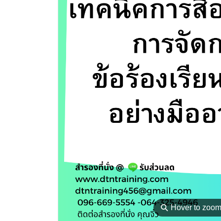
⚲
Hover to zoo