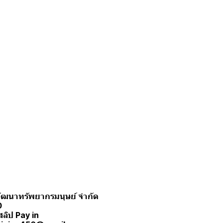
ะพัฒนาทรัพยากรมนุษย์ จำกัด
0
สลิป Pay in