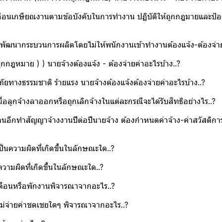
กก่อนเกษียณงานตามข้อบังคับในการทำงาน ปฏิบัติให้ถูกกฎมายและป้อ
ง-พัฒนากระบวนการผลิตโดยไม่ให้พนักงานเข้าทำงานต้องแจ้ง-ต้องจ่าย
กกฎหมาย ) ) นายจ้างต้องแจ้ง - ต้องจ่ายค่าอะไรบ้าง..?
ัยทางธรรมชาติ ร้ายแรง นายจ้างต้องแจ้งต้องจ่ายค่าอะไรบ้าง..?
มื่อลูกจ้างลาออกหรือถูกเลิกจ้างในแต่ละกรณีจะได้รับสิทธิอย่างไร..?
นอีกทำสัญญาจ้างงานปีต่อปีนายจ้าง ต้องกำหนดค่าจ้าง-ค่าสวัสดิก
ป็นความผิดที่เกิดขึ้นในลักษณะใด..?
ความผิดที่เกิดขึ้นในลักษณะใด..?
บเตือนหรือพักงานพิจารณาจากอะไร..?
ไม่จ่ายค่าชดเชยใดๆ พิจารณาจากอะไร..?