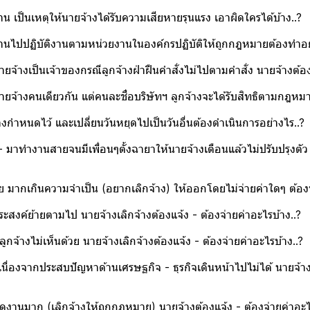
 เป็นเหตุให้นายจ้างได้รับความเสียหายรุนแรง เอาผิดใครได้บ้าง..?
งานไปปฏิบัติงานตามหน่วยงานในองค์กรปฏิบัติให้ถูกกฎหมายต้องทำอ
นายจ้างเป็นเจ้าของกรณีลูกจ้างฝ่าฝืนคำสั่งไม่ไปตามคำสั่ง นายจ้างต้อ
ายจ้างคนเดียวกัน แต่คนละชื่อบริษัทฯ ลูกจ้างจะได้รับสิทธิตามกฎหมา
กำหนดไว้ และเปลี่ยนวันหยุดไปเป็นวันอื่นต้องดำเนินการอย่างไร..?
ต่ละปี - มาทำงานสายจนมีเพื่อนๆตั้งฉายาให้นายจ้างเตือนแล้วไม
่วย มากเกินความจำเป็น (อยากเลิกจ้าง) ให้ออกโดยไม่จ่ายค่าใดๆ ต้อ
ระสงค์ย้ายตามไป นายจ้างเลิกจ้างต้องแจ้ง - ต้องจ่ายค่าอะไรบ้าง..?
ูกจ้างไม่เห็นด้วย นายจ้างเลิกจ้างต้องแจ้ง - ต้องจ่ายค่าอะไรบ้าง..?
เนื่องจากประสบปัญหาด้านเศรษฐกิจ - ธุรกิจเดินหน้าไปไม่ได้ นายจ้า
งานมาก (เลิกจ้างให้ถูกกฎหมาย) นายจ้างต้องแจ้ง - ต้องจ่ายค่าอะไร