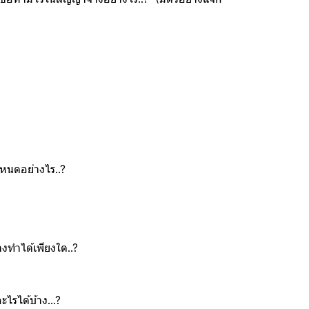
ำหนดอย่างไร..?
างทำได้เพียงใด..?
ไรได้บ้าง...?