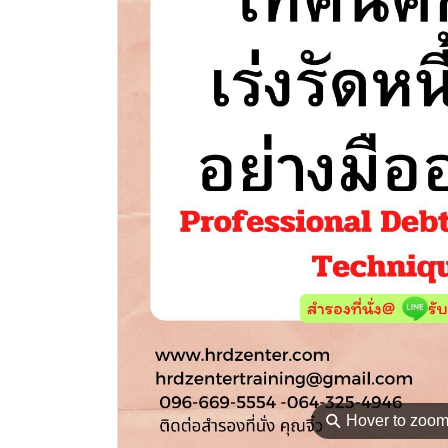
⚲
Hover to zoo