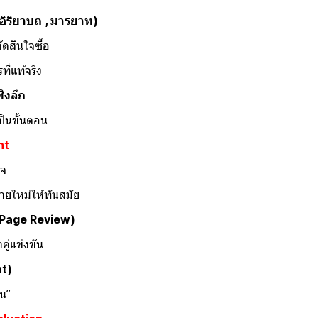
อิริยาบถ , มารยาท)
สินใจซื้อ
่แท้จริง
ิงลึก
็นขั้นตอน
nt
จ
ยใหม่ให้ทันสมัย
 Page Review)
่แข่งขัน
nt)
น”