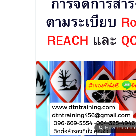
⚲
Hover to zoo